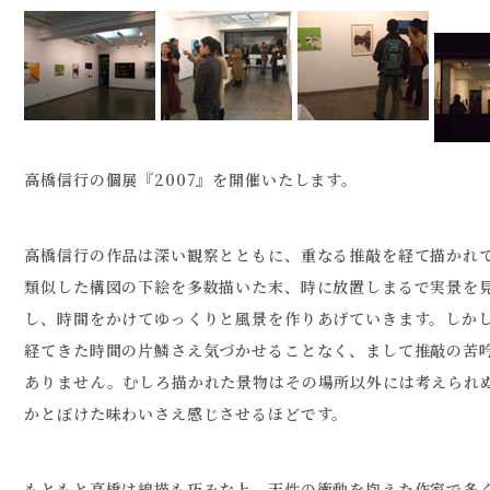
高橋信行の個展『2007』を開催いたします。
高橋信行の作品は深い観察とともに、重なる推敲を経て描かれ
類似した構図の下絵を多数描いた末、時に放置しまるで実景を
し、時間をかけてゆっくりと風景を作りあげていきます。しか
経てきた時間の片鱗さえ気づかせることなく、まして推敲の苦
ありません。むしろ描かれた景物はその場所以外には考えられ
かとぼけた味わいさえ感じさせるほどです。
もともと高橋は線描も巧みな上、天性の衝動を抱えた作家で多