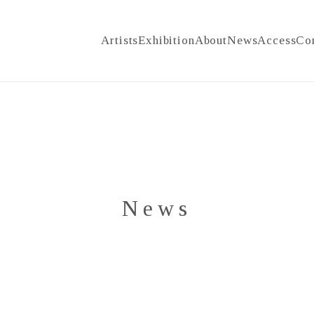
Artists
Exhibition
About
News
Access
Co
News