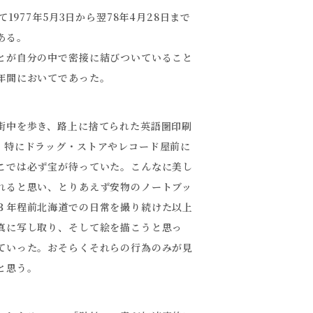
1977年5月3日から翌78年4月28日まで
ある。
とが自分の中で密接に結びついていること
年間においてであった。
街中を歩き、路上に捨てられた英語圏印刷
。特にドラッグ・ストアやレコード屋前に
こでは必ず宝が待っていた。こんなに美し
れると思い、とりあえず安物のノートブッ
３年程前北海道での日常を撮り続けた以上
真に写し取り、そして絵を描こうと思っ
ていった。おそらくそれらの行為のみが見
と思う。