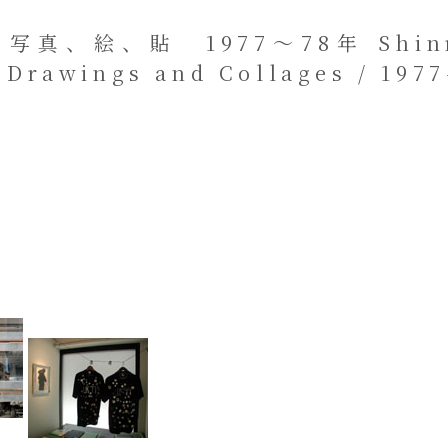
写真、絵、貼 1977～78年 Shinro 
 Drawings and Collages / 1977