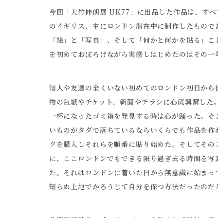
今回「大竹伸朗展 UK77」に出品した作品は、すべて
のイギリス、主にロンドン滞在中に制作したもので
「絵」と「写真」、そして「何かと何かを貼る」こ
を初めておぼろげながら実感しはじめたのはその一
知人や友達の全くいない初めてのロンドン初日から
物の包紙やチケット、新聞やチラシに心底興奮した
一杯になったゴミ箱を発見する時は心が踊った。そ
いものがタダで落ちているならいくらでも作品を作
クを購入しそれらを順番に貼り始めた。そしてその
に、ここロンドンでもできる限り過ぎ去る時間を写
た。それはロンドンに着いた日から無意識に始まっ
知らぬ土地でかろうじて自分を保つ方法だったのだ