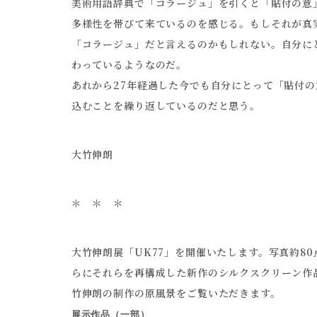
美術用語辞典で「コラージュ」を引くと「貼付の意
多様性を帯びて来ているのを感じる。もしそれが真
「コラージュ」だと言えるのかもしれない。自分に
わっているようなのだ。
あれから27年経過した今でも自分にとって「貼付
込むことを繰り返しているのだと思う。
大竹伸朗
＊ ＊ ＊
大竹伸朗展「UK77」を開催いたします。写真約8
らにそれらを再構成した新作のシルクスクリーン作
竹伸朗の制作の原風景をご覧いただきます。
展示作品（一部）