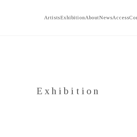
Artists
Exhibition
About
News
Access
Co
Exhibition