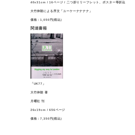
40x31cm / 16ページ / 二つ折りリーフレット、ポスター等折込
大竹伸朗による序文「ユーケーナナナナ」
価格：1,050円(税込)
関連書籍
「UK77」
大竹伸朗 著
月曜社 刊
26x19cm / 656ページ
価格：7,350円(税込)