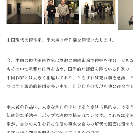
中国現代美術作家、季大純の新作展を開催いたします。
今、中国の現代美術作家は急激に国際市場で伸張を遂げ、大き
もその中で重要な位置を占め、国際的な評価を得ている作家の
中国作家とは大きく相違しており、ともすれば売れ筋を意識し
フにする戦略的絵画が多い中で、自分自身の表現を他に迎合す
季大純の作品は、大きな余白の中にあるときは古典的な、ある
伝統的な手法や、ポップな表現で描かれています。これらは変
家が、自分の人生を彩る生活の事象を自らの解釈で画面に留め
の揺れ動く空気を明らかに伝えてくるものです。