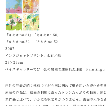
「キキキno.61」「キキキno.58」
「キキキno.22」「キキキno.52」
2007
インクジェットプリント、水彩／紙
27×27cm
ベイスギャラリーでは下記の要領で遠藤良太郎展「Painting F
内外の発表が続く遠藤ですが今回は初めて紙を用いた連作を発
遠藤の作品は、絵画の制度に沿ったケレンたっぷりの抽象、逆
象作品と比べて、いかにも収まりがつきません。画面の大半を