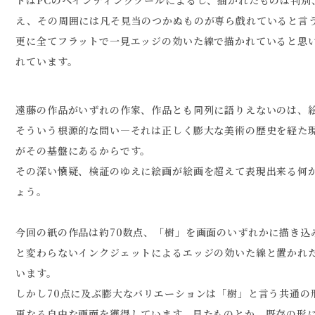
トはPCのペインティングツールによるし、描かれたものは判別
え、その周囲には凡そ見当のつかぬものが専ら戯れていると言
更に全てフラットで一見エッジの効いた線で描かれていると思
れています。
遠藤の作品がいずれの作家、作品とも同列に語りえないのは、
そういう根源的な問い―それは正しく膨大な美術の歴史を経た
がその基盤にあるからです。
その深い懐疑、検証のゆえに絵画が絵画を超えて表現出来る何
ょう。
今回の紙の作品は約70数点、「樹」を画面のいずれかに描き込
と変わらないインクジェットによるエッジの効いた線と置かれ
います。
しかし70点に及ぶ膨大なバリエーションは「樹」と言う共通の
更なる自由な画面を獲得しています。見たものとか、既存の形