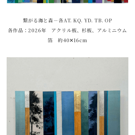
繋がる海と森－各AT. KQ. YD. TB. OP
各作品：2026年 アクリル板、杉板、アルミニウム
箔 約40✕16cm