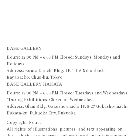
BASE GALLERY
Hours: 12:00 PM – 6:00 PM Closed: Sundays, Mondays and
Holidays
Address: Koura Daiichi Bldg. 1F, 1-1-6 Nihonbashi
Kayabacho, Chuo-ku, Tokyo
BASE GALLERY HAKATA
Hours: 12:00 PM – 6:00 PM Closed: Tuesdays and Wednesdays
*During Exhibitions: Closed on Wednesdays
Address: Glam Bldg. Gokusho-machi 1F, 5-27 Gokusho-machi,
Hakata-ku, Fukuoka City, Fukuoka
Copyright Notice
All rights of illustrations, pictures, and text appearing on
this web site are reserved and protected under international