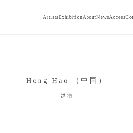
Artists
Exhibition
About
News
Access
Co
Hong Hao （中国）
洪 浩