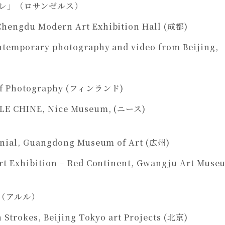
レ」（ロサンゼルス）
ngdu Modern Art Exhibition Hall (成都)
mporary photography and video from Beijing,
of Photography (フィンランド)
LE CHINE, Nice Museum, (ニース)
nial, Guangdong Museum of Art (広州)
 Exhibition – Red Continent, Gwangju Art Mus
（アルル）
Strokes, Beijing Tokyo art Projects (北京)