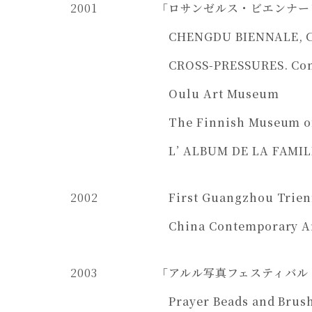
2001
「ロサンゼルス・ビエンナー
CHENGDU BIENNALE, Che
CROSS-PRESSURES. Conte
Oulu Art Museum
The Finnish Museum 
L’ ALBUM DE LA FAMIL
2002
First Guangzhou Trien
China Contemporary Art
2003
「アルル写真フェスティバル
Prayer Beads and Brush 