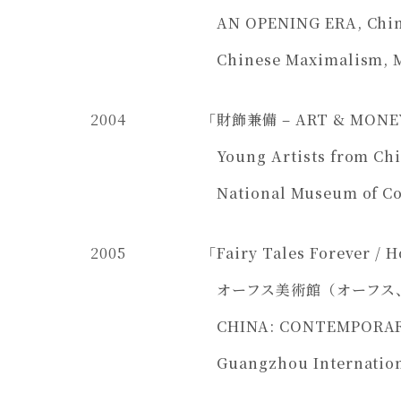
AN OPENING ERA, China
Chinese Maximalism, M
2004
「
財飾兼備 – ART & MONE
Young Artists from C
National Museum of Co
2005
「Fairy Tales Forever / 
オーフス美術館（オーフス
CHINA: CONTEMPORARY
Guangzhou Internation