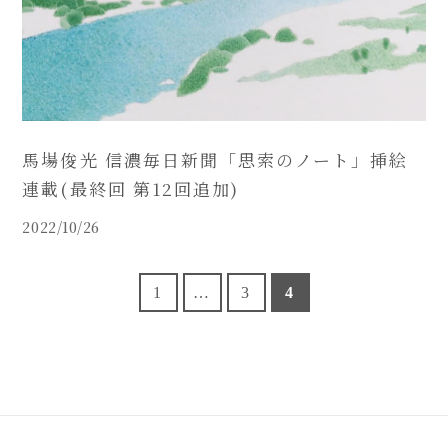
馬場俊光 信濃毎日新聞「思索のノート」挿絵
連載(最終回 第12回追加)
2022/10/26
1
…
3
4