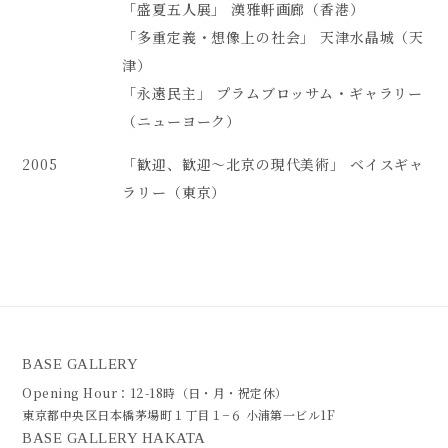
「盛夏五人展」 漢雅軒画廊（香港）
「多重定義・想像上の社会」 天津水晶城（天
津）
「永遠民主」 プラムブロッサム・ギャラリー
（ニューヨーク）
2005
「
歓迎、歓迎～北京の現代美術
」 ベイスギャ
ラリー（東京）
BASE GALLERY
Opening Hour：12-18時（日・月・祝定休）
東京都中央区日本橋茅場町１丁目１−６ 小浦第一ビル1F
BASE GALLERY HAKATA