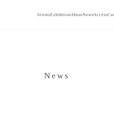
Artists
Exhibition
About
News
Access
Co
News